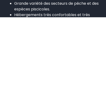
Grande variété des secteurs de pêche et des
espèces piscicoles.
Hébergements très confortables et très
bonne cuisine.
Possibilité de coupler avec quelques jours de
tourisme et d’activités
outdoor
.
GALERIE PHOTOS