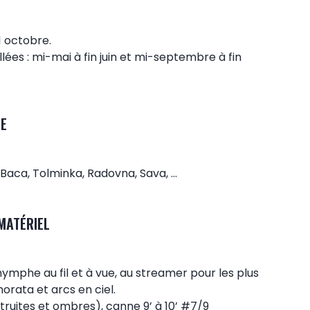
31 octobre.
lées : mi-mai à fin juin et mi-septembre à fin
HE
a, Baca, Tolminka, Radovna, Sava, …
MATÉRIEL
ymphe au fil et à vue, au streamer pour les plus
orata et arcs en ciel.
truites et ombres), canne 9’ à 10’ #7/9