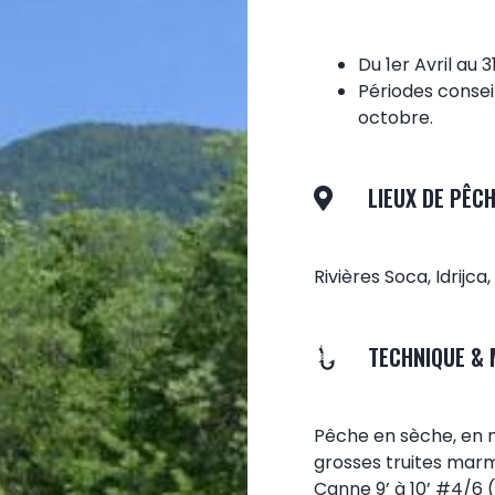
Du 1er Avril au 
Périodes conseil
octobre.
LIEUX DE PÊC
Rivières Soca, Idrijc
TECHNIQUE & 
Pêche en sèche, en n
grosses truites marm
Canne 9’ à 10’ #4/6 (