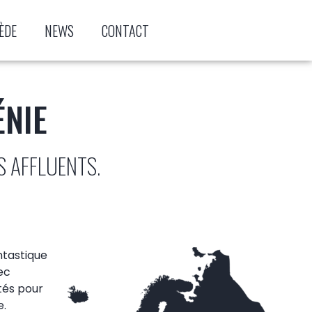
ÈDE
NEWS
CONTACT
ÉNIE
S AFFLUENTS.
ntastique
ec
tés pour
e.